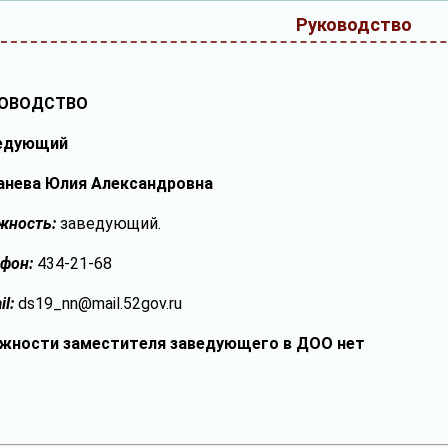
Руководство
ОВОДСТВО
едующий
анева Юлия Александровна
жность:
заведующий.
фон:
434-21-68
il:
ds19_nn@mail.52gov.ru
жности заместителя заведующего в ДОО нет