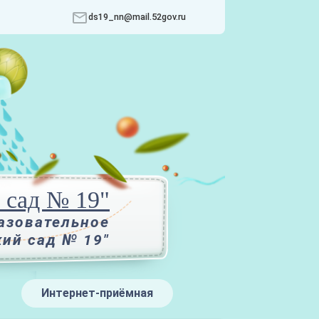
ds19_nn@mail.52gov.ru
сад № 19"
азовательное
кий сад № 19"
Интернет-приёмная